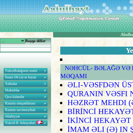
Alulbe
Başqa dillər
Nəhcülbəlağənin mətni
İmam Əli (ə)-ın həyatı
Xütbələr
Məktublar
Qısa kəlamlar
Rəzinin müqəddiməsi
Rəzinin tərcümeyihalı
Ədəbiyyat
Nəhcül B. hekayətləri